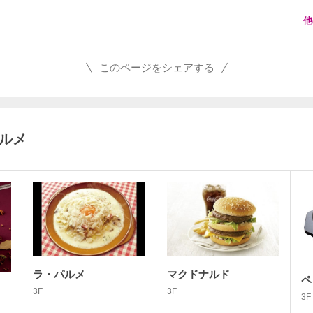
他
このページをシェアする
グルメ
ラ・パルメ
マクドナルド
ペ
3F
3F
3F