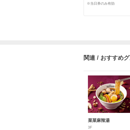
※当日券のみ有効
関連 / おすすめ
菜菜麻辣湯
3F