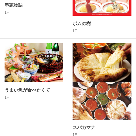
串家物語
1F
ポムの樹
1F
うまい魚が食べたくて
1F
スバカマナ
1F