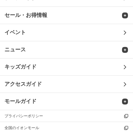
セール・お得情報
セール・お得情報TOP
イベント
- お客さま感謝デー
ニュース
- G.G.感謝デー
ニュースTOP
キッズガイド
- ショップニュース
アクセスガイド
- 新店・閉店・リニューアル
モールガイド
- モールからのお知らせ
プライバシーポリシー
モールガイドTOP
全国のイオンモール